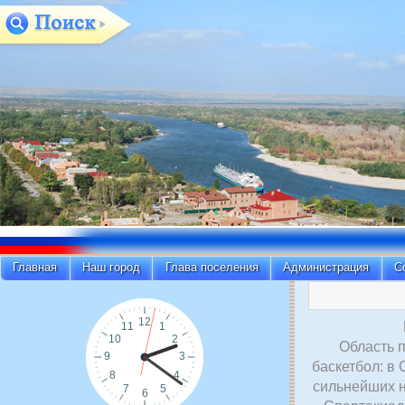
Главная
Наш город
Глава поселения
Администрация
С
Область п
баскетбол: в
сильнейших 