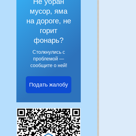
Не убран
мусор, яма
на дороге, не
горит
фонарь?
Столкнулись с
проблемой —
сообщите о ней!
Подать жалобу