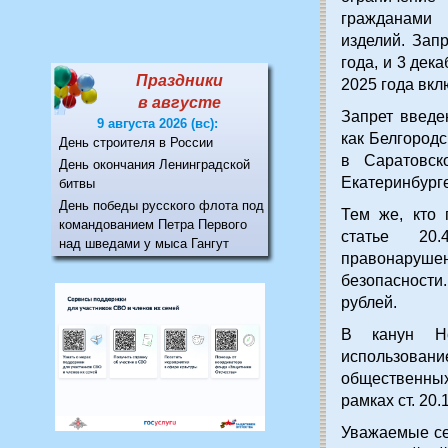
гражданами
изделий. Зап
года, и 3 дек
Праздники
2025 года вкл
в августе
Запрет введе
9 августа 2026 (вс):
как Белгородс
День строителя в России
в Саратовск
День окончания Ленинградской
Екатеринбург
битвы
День победы русского флота под
Тем же, кто 
командованием Петра Первого
статье 20
над шведами у мыса Гангут
правонаруше
безопасности
рублей.
В канун Но
использовани
общественных
рамках ст. 20
Уважаемые се