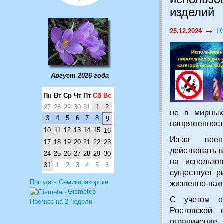
изделий
→
Г
25.12.2024
Август 2026 года
Пн
Вт
Ср
Чт
Пт
Сб
Вс
27
28
29
30
31
1
2
не в мирных
3
4
5
6
7
8
9
напряженности
10
11
12
13
14
15
16
Из-за воен
17
18
19
20
21
22
23
действовать 
24
25
26
27
28
29
30
на использов
31
1
2
3
4
5
6
существует р
Погода в Семикаракорске
жизненно-важ
Gismeteo
С учетом оп
Прогноз на 2 недели
Ростовской
ограничени