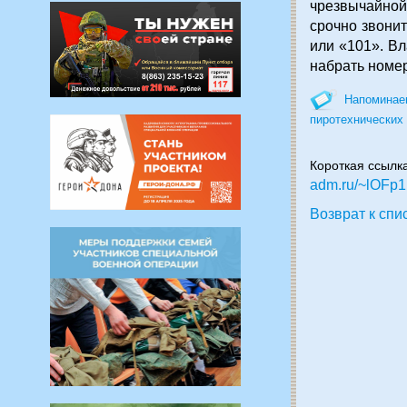
чрезвычайной
срочно звони
или «101». В
набрать номер
Напоминаем
пиротехнических
Короткая ссылк
adm.ru/~lOFp1
Возврат к спи