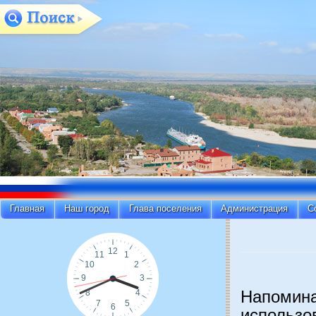
Главная
Наш город
Глава поселения
Администрация
С
Напомина
использо