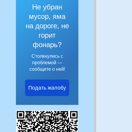
Не убран
мусор, яма
на дороге, не
горит
фонарь?
Столкнулись с
проблемой —
сообщите о ней!
Подать жалобу